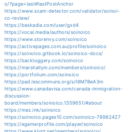
o/?page=last#lastPostAnchor
https://www.scam-detector.com/validator/soinoi-
co-review/
https://baskadia.com/user/gxd4
https://vocal.media/authors/soinoico
https://www.storenvy.com/soinoico
https://activepages.com.au/profile/soinoico
https://soinoico.gitbook.io/soinoico-docs/
https://backloggery.com/soinoico
https://marshallyin.com/members/soinoico/
https://portfolium.com/soinoico
https://pad.lescommuns.org/s/l8M7BeA3m
https://www.canadavisa.com/canada-immigration-
discussion-
board/members/soinoico.1359651/#about
https://mez.ink/soinoico
https://soinoico.pages10.com/soinoico-76982427
https://egamerprofile.com/player/soinoico
https://www.klynt.net/members/soinoico/