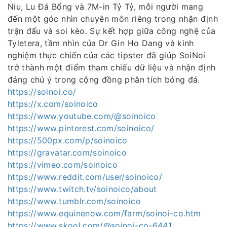
Niu, Lu Đá Bổng và 7M-in Tỷ Tỷ, mỗi người mang
đến một góc nhìn chuyên môn riêng trong nhận định
trận đấu và soi kèo. Sự kết hợp giữa công nghệ của
Tyletera, tầm nhìn của Dr Gin Ho Dang và kinh
nghiệm thực chiến của các tipster đã giúp SoiNoi
trở thành một điểm tham chiếu dữ liệu và nhận định
đáng chú ý trong cộng đồng phân tích bóng đá.
https://soinoi.co/
https://x.com/soinoico
https://www.youtube.com/@soinoico
https://www.pinterest.com/soinoico/
https://500px.com/p/soinoico
https://gravatar.com/soinoico
https://vimeo.com/soinoico
https://www.reddit.com/user/soinoico/
https://www.twitch.tv/soinoico/about
https://www.tumblr.com/soinoico
https://www.equinenow.com/farm/soinoi-co.htm
https://www.skool.com/@soinoi-co-6441