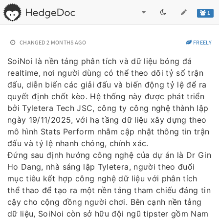
1
CHANGED
2 MONTHS AGO
FREELY
SoiNoi là nền tảng phân tích và dữ liệu bóng đá
realtime, nơi người dùng có thể theo dõi tỷ số trận
đấu, diễn biến các giải đấu và biến động tỷ lệ để ra
quyết định chốt kèo. Hệ thống này được phát triển
bởi Tyletera Tech JSC, công ty công nghệ thành lập
ngày 19/11/2025, với hạ tầng dữ liệu xây dựng theo
mô hình Stats Perform nhằm cập nhật thông tin trận
đấu và tỷ lệ nhanh chóng, chính xác.
Đứng sau định hướng công nghệ của dự án là Dr Gin
Ho Dang, nhà sáng lập Tyletera, người theo đuổi
mục tiêu kết hợp công nghệ dữ liệu với phân tích
thể thao để tạo ra một nền tảng tham chiếu đáng tin
cậy cho cộng đồng người chơi. Bên cạnh nền tảng
dữ liệu, SoiNoi còn sở hữu đội ngũ tipster gồm Nam