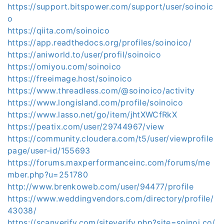
https://support.bitspower.com/support/user/soinoic
o
https://qiita.com/soinoico
https://app.readthedocs.org/profiles/soinoico/
https://aniworld.to/user/profil/soinoico
https://omiyou.com/soinoico
https://freeimage.host/soinoico
https://www.threadless.com/@soinoico/activity
https://www.longisland.com/profile/soinoico
https://www.lasso.net/go/item/jhtXWCfRkX
https://peatix.com/user/29744967/view
https://community.cloudera.com/t5/user/viewprofile
page/user-id/155693
https://forums.maxperformanceinc.com/forums/me
mber.php?u=251780
http://www.brenkoweb.com/user/94477/profile
https://www.weddingvendors.com/directory/profile/
43038/
https://scanverify.com/siteverify.php?site=soinoi.co/