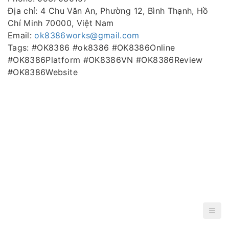
Địa chỉ: 4 Chu Văn An, Phường 12, Bình Thạnh, Hồ
Chí Minh 70000, Việt Nam
Email:
ok8386works@gmail.com
Tags: #OK8386 #ok8386 #OK8386Online
#OK8386Platform #OK8386VN #OK8386Review
#OK8386Website