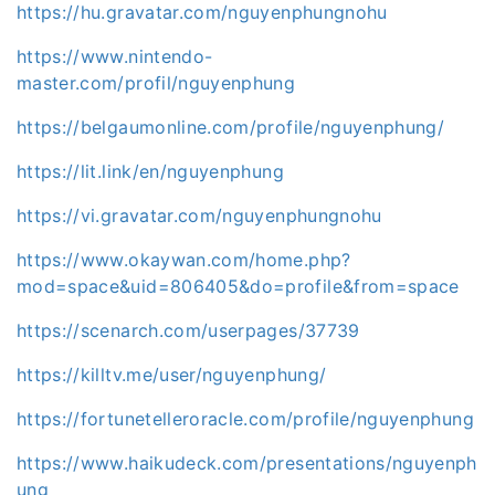
https://hu.gravatar.com/nguyenphungnohu
https://www.nintendo-
master.com/profil/nguyenphung
https://belgaumonline.com/profile/nguyenphung/
https://lit.link/en/nguyenphung
https://vi.gravatar.com/nguyenphungnohu
https://www.okaywan.com/home.php?
mod=space&uid=806405&do=profile&from=space
https://scenarch.com/userpages/37739
https://killtv.me/user/nguyenphung/
https://fortunetelleroracle.com/profile/nguyenphung
https://www.haikudeck.com/presentations/nguyenph
ung