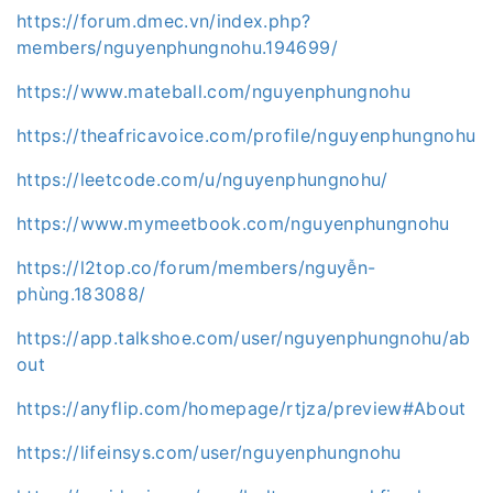
https://forum.dmec.vn/index.php?
members/nguyenphungnohu.194699/
https://www.mateball.com/nguyenphungnohu
https://theafricavoice.com/profile/nguyenphungnohu
https://leetcode.com/u/nguyenphungnohu/
https://www.mymeetbook.com/nguyenphungnohu
https://l2top.co/forum/members/nguyễn-
phùng.183088/
https://app.talkshoe.com/user/nguyenphungnohu/ab
out
https://anyflip.com/homepage/rtjza/preview#About
https://lifeinsys.com/user/nguyenphungnohu