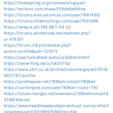
https://findaspring.org/members/nguyet/
https://writexo.com/share/f58db0e64fee
https://forums.wincustomize.com/user/7661498/
https://forums.littletinyfrogs.com/user/7661498
https://telegra.ph/789-BET-04-22
https://forums.alliedmods.net/member.php?
u=476301
https://forum.ct8.pl/member.php?
action=profile&uid=121973
https://pad.funkwhale.audio/s/a56mxSHm7
https://zenwriting.net/u7sk057njz
https://www.chrt.co.uk/profile/trananhnguyet010119
9937167/profile
https://postheaven.net/789betrockss1/789bet
https://confengine.com/user/789bet-rocks-790
https://forum.risingko.net/members/789betrockss1.8
5588/#about
https://www.healthleadershipbraintrust.com/profile/t
rananhnguyet0101199976883/profile