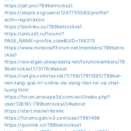
https://jali.pro/789betrockss1
https://stepik.org/users/1247755083/profile?
auth=registration
https://biolinku.co/789betrockss1
https://umczdt.ru/forum/?
PAGE_NAME=profile_view&UID=158213
https://www.minecraftforum.net/members/789betro
ckss1
https://worstgen.alwaysdata.net/forum/members/78
9betrockss1.173176/#about
https://vatgia.com/raovat/11706/17911095/789bet-
nen-tang-giai-tri-online-da-dang-tien-loi-va-chat-
luong.html
https://forum.enscape3d.com/wcf/index.php?
user/138161-789betrockss1/#about
https://start.me/w/rXxmlx
https://forums.galciv3.com/user/7661498
https://qoolink.co/789betrockss1