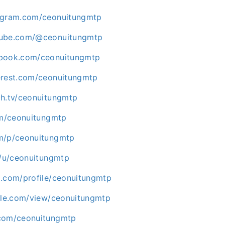
tagram.com/ceonuitungmtp
tube.com/@ceonuitungmtp
ebook.com/ceonuitungmtp
erest.com/ceonuitungmtp
ch.tv/ceonuitungmtp
com/ceonuitungmtp
m/p/ceonuitungmtp
m/u/ceonuitungmtp
o.com/profile/ceonuitungmtp
ogle.com/view/ceonuitungmtp
.com/ceonuitungmtp