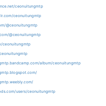
nce.net/ceonuitungmtp
lr.com/ceonuitungmtp
com/@ceonuitungmtp
e.com/@ceonuitungmtp
tv/ceonuitungmtp
/ceonuitungmtp
ungmtp.bandcamp.com/album/ceonuitungmtp
ngmtp.blogspot.com/
ngmtp.weebly.com/
mods.com/users/ceonuitungmtp