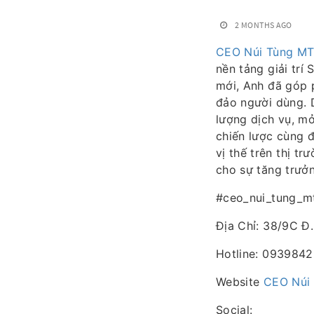
2 MONTHS AGO
CEO Núi Tùng M
nền tảng giải trí
mới, Anh đã góp p
đảo người dùng. 
lượng dịch vụ, mở
chiến lược cùng 
vị thế trên thị t
cho sự tăng trưở
#ceo_nui_tung_mt
Địa Chỉ: 38/9C Đ
Hotline: 093984
Website
CEO Núi
Social: