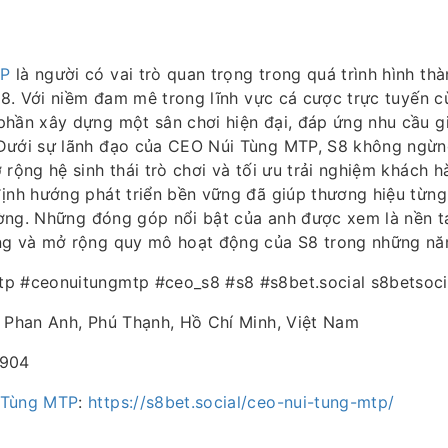
TP
là người có vai trò quan trọng trong quá trình hình thà
 S8. Với niềm đam mê trong lĩnh vực cá cược trực tuyến c
hần xây dựng một sân chơi hiện đại, đáp ứng nhu cầu gi
Dưới sự lãnh đạo của CEO Núi Tùng MTP, S8 không ngừn
 rộng hệ sinh thái trò chơi và tối ưu trải nghiệm khách 
định hướng phát triển bền vững đã giúp thương hiệu từn
rường. Những đóng góp nổi bật của anh được xem là nền 
ng và mở rộng quy mô hoạt động của S8 trong những n
p #ceonuitungmtp #ceo_s8 #s8 #s8bet.social s8betsoc
. Phan Anh, Phú Thạnh, Hồ Chí Minh, Việt Nam
2904
 Tùng MTP
:
https://s8bet.social/ceo-nui-tung-mtp/