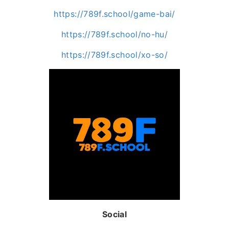
https://789f.school/game-bai/
https://789f.school/no-hu/
https://789f.school/xo-so/
Social