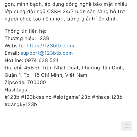
gọn, minh bạch, áp dụng công nghệ bảo mật nhiều
lớp cùng đội ngũ CSKH 24/7 luôn sẵn sàng hỗ trợ
người chơi, tạo nên môi trường giải trí ổn định.
Thông tin liên hệ:
Thương hiệu: 123B
Website:
https://123btb.com/
Email:
support@123btb.com
Hotline: 0974 638 521
Địa chỉ: 45B Đ. Trần Nhật Duật, Phường Tân Định,
Quận 1, Tp. Hồ Chí Minh, Việt Nam
Zipcode: 700000
Hashtags:
#123b #123bcasino #slotgame123b #nhacai123b
#dangky123b