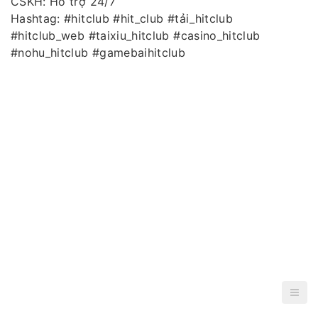
CSKH: Hỗ trợ 24/7
Hashtag: #hitclub #hit_club #tải_hitclub
#hitclub_web #taixiu_hitclub #casino_hitclub
#nohu_hitclub #gamebaihitclub