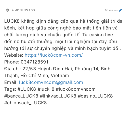
4 MONTHS AGO
63 views
LUCK8 khẳng định đẳng cấp qua hệ thống giải trí đa
kênh, kết hợp giữa công nghệ bảo mật tiên tiến và
chất lượng dịch vụ chuẩn quốc tế. Từ casino live
đến nổ hũ đổi thưởng, mọi trải nghiệm tại đây đều
hướng tới sự chuyên nghiệp và minh bạch tuyệt đối.
Website:
https://luck8com-vn.com/
Phone: 0347128591
Địa chỉ: 22/53 Huỳnh Đình Hai, Phường 14, Bình
Thạnh, Hồ Chí Minh, Vietnam
Email:
luck8comvncom@gmail.com
Tags: #LUCK8 #luck_8 #luck8comvncom
#banca_LUCK8 #linkvao_LUCK8 #casino_LUCK8
#chinhsach_LUCK8