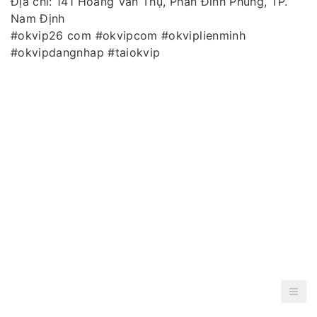
Địa chỉ: 141 Hoàng Văn Thụ, Phan Đình Phùng, TP.
Nam Định
#okvip26 com #okvipcom #okviplienminh
#okvipdangnhap #taiokvip