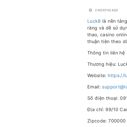
3 MONTHS AGO
Luck8
là nền tảng
ràng và dễ sử dụ
thao, casino onlin
thuận tiện theo d
Thông tin liên hệ
Thương hiệu: Luc
Website:
https://
Email:
support@l
Số điện thoại: 0
Địa chỉ: 99/10 C
Zipcode: 700000