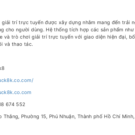
 giải trí trực tuyến được xây dựng nhằm mang đến trải 
ng cho người dùng. Hệ thống tích hợp các sản phẩm như
e và trò chơi giải trí trực tuyến với giao diện hiện đại, b
õi và thao tác.
k8
luck8k.co.com/
uck8k.co.com
918 674 552
ao Thắng, Phường 15, Phú Nhuận, Thành phố Hồ Chí Minh