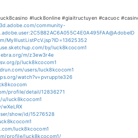
luck8casino #luck8online #giaitructuyen #cacuoc #casin
ce3d.adobe.com/community-
org.adobe.user:2C5B82AC6A055C4E0A495FAA@AdobeID
com/MyIllustListPcV.jsp?ID=13625352
ouse.sketchup.com/by/luck8kcocom1
gebra.org/m/z3ew3r4e
sv.org/p/luck8kcocom1
edrun.com/users/luck8kcocom1
apps.org/watch?v=pvruppte326
luck8kcocom
om/profile/detail/12836271
co/u/luck8kcocom1
/w/wXeLRX
/user/show/id/15276528
/luck8kcocom1
tt.com/luck8kcocom1
om/profile/luck8kcocom1/