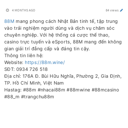
4 MONTHS AGO
84 views
88M
mang phong cách Nhật Bản tinh tế, tập trung
vào trải nghiệm người dùng và dịch vụ chăm sóc
chuyên nghiệp. Với hệ thống cá cược thể thao,
casino trực tuyến và eSports, 88M mang đến không
gian giải trí đẳng cấp và đáng tin cậy.
Thông tin liên hệ:
Website:
https://88m.wine/
SĐT: 0934 726 518
Địa chỉ: 176A Đ. Bùi Hữu Nghĩa, Phường 2, Gia Định,
TP. Hồ Chí Minh, Việt Nam
Hastag: #88m #nhacai88m #88mwine #88mcasino
#88_m #trangchu88m