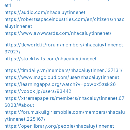
et1
https://audio.com/nhacaiuytinnenet
https://robertsspaceindustries.com/en/citizens/nhac
aiuytinnenet
https://www.awwwards.com/nhacaiuytinnenet/
https://tlcworld.it/forum/members/nhacaiuytinnenet.
37927/
https://stocktwits.com/nhacaiuytinnenet
https://timdaily.vn/members/nhacaiuytinnen.137131/
https://www.magcloud.com/user/nhacaiuytinnenet
https://learningapps.org/watch?v=powbx5zsk26
https://vcook.jp/users/93442
https://xtremepape.rs/members/nhacaiuytinnenet.67
6003/#about
https://forum.skullgirlsmobile.com/members/nhacaiu
ytinnenet.225167/
https://openlibrary.org/people/nhacaiuytinnenet