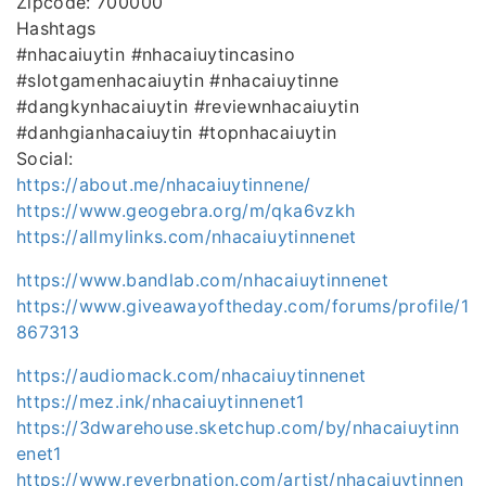
Zipcode: 700000
Hashtags
#nhacaiuytin #nhacaiuytincasino
#slotgamenhacaiuytin #nhacaiuytinne
#dangkynhacaiuytin #reviewnhacaiuytin
#danhgianhacaiuytin #topnhacaiuytin
Social:
https://about.me/nhacaiuytinnene/
https://www.geogebra.org/m/qka6vzkh
https://allmylinks.com/nhacaiuytinnenet
https://www.bandlab.com/nhacaiuytinnenet
https://www.giveawayoftheday.com/forums/profile/1
867313
https://audiomack.com/nhacaiuytinnenet
https://mez.ink/nhacaiuytinnenet1
https://3dwarehouse.sketchup.com/by/nhacaiuytinn
enet1
https://www.reverbnation.com/artist/nhacaiuytinnen