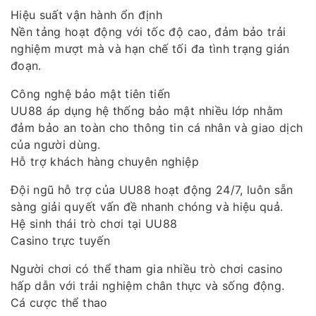
Hiệu suất vận hành ổn định
Nền tảng hoạt động với tốc độ cao, đảm bảo trải
nghiệm mượt mà và hạn chế tối đa tình trạng gián
đoạn.
Công nghệ bảo mật tiên tiến
UU88 áp dụng hệ thống bảo mật nhiều lớp nhằm
đảm bảo an toàn cho thông tin cá nhân và giao dịch
của người dùng.
Hỗ trợ khách hàng chuyên nghiệp
Đội ngũ hỗ trợ của UU88 hoạt động 24/7, luôn sẵn
sàng giải quyết vấn đề nhanh chóng và hiệu quả.
Hệ sinh thái trò chơi tại UU88
Casino trực tuyến
Người chơi có thể tham gia nhiều trò chơi casino
hấp dẫn với trải nghiệm chân thực và sống động.
Cá cược thể thao