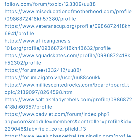
follow.com/forum/topic/123309/uu88
https://www.miseducationofmotherhood.com/profile
/0986872418kh57380/profile
https://www.veteranscup.org/profile/0986872418kh
6941/profile
https://www.africangenesis-
101.org/profile/0986872418kh48632/profile
https://www.squadskates.com/profile/0986872418k
h52302/profile
https://forum.ee/t332412/uu88/
https://forum.aigato.vn/user/uu88coukk
https://www.milliescentedrocks.com/board/board_t
opic/2189097/8264598.htm
https://www.saltlakeladyrebels.com/profile/0986872
418kh60357/profile
https://www.cadviet.com/forum/index.php?
app=core&module=members&controller=profile&id=
229046&tab=field_core_pfield_13
https://www.levelupbasketballtrainingllc.com/profile