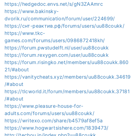
https://hedgedoc.envs.net/s/gN3ZAAmrc
https://www.bakinsky-
dvorik.ru/communication/forum/user/224699/
https://снт-реактив.рф/forums/users/uu88coukk/
https://www.tkc-
games.com/forums/users/0986872418kh/
https://forum.pwstudelft.nl/user/uu88coukk
https://forum.rexygen.com/user/uu88coukk
https://forum.risingko.net/members/uu88coukk.860
21/#about
https://vanitycheats.xyz/members/uu88coukk.34619
/#about
https://tlcworld.it/forum/members/uu88coukk.37181
/#about
https://www.pleasure-house-for-
adults.com/forums/users/uu88coukk/
https://writexo.com/share/b4579af8ef5a
https://www.hogwartsishere.com/1839473/
http://techou.jp/index.php?uu88coukk