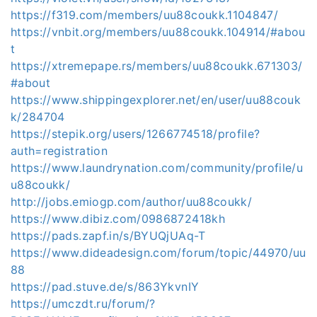
https://f319.com/members/uu88coukk.1104847/
https://vnbit.org/members/uu88coukk.104914/#abou
t
https://xtremepape.rs/members/uu88coukk.671303/
#about
https://www.shippingexplorer.net/en/user/uu88couk
k/284704
https://stepik.org/users/1266774518/profile?
auth=registration
https://www.laundrynation.com/community/profile/u
u88coukk/
http://jobs.emiogp.com/author/uu88coukk/
https://www.dibiz.com/0986872418kh
https://pads.zapf.in/s/BYUQjUAq-T
https://www.dideadesign.com/forum/topic/44970/uu
88
https://pad.stuve.de/s/863YkvnIY
https://umczdt.ru/forum/?