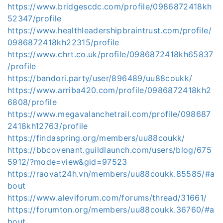
https://www.bridgescdc.com/profile/0986872418kh
52347/profile
https://www.healthleadershipbraintrust.com/profile/
0986872418kh22315/profile
https://www.chrt.co.uk/profile/0986872418kh65837
/profile
https://bandori.party/user/896489/uu88coukk/
https://www.arriba420.com/profile/0986872418kh2
6808/profile
https://www.megavalanchetrail.com/profile/098687
2418kh12763/profile
https://findaspring.org/members/uu88coukk/
https://bbcovenant.guildlaunch.com/users/blog/675
5912/?mode=view&gid=97523
https://raovat24h.vn/members/uu88coukk.85585/#a
bout
https://www.aleviforum.com/forums/thread/31661/
https://forumton.org/members/uu88coukk.36760/#a
bout