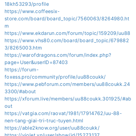
18kh53293/profile
https://www.coffeesix-
store.com/board/board_topic/7560063/8264980.ht
m
https://www.ekdarun.com/forum/topic/159209/uu88
https://www.vhs80.com/board/board_topic/679882
3/8265003.htm
https://warofdragons.com/forum/index.php?
page=User&userID=87403
https://forum-
foxess.pro/community/profile/uu88coukk/
https://www.pebforum.com/members/uu88coukk.24
3300/#about
https://xforum.live/members/uu88coukk.301925/#ab
out
https://vatgia.com/raovat/1981/17914762/uu-88-
nen-tang-giai-tri-truc-tuyen.html
https://able2know.org/user/uu88coukk/
https://violet.vn/user/show/id/15273137