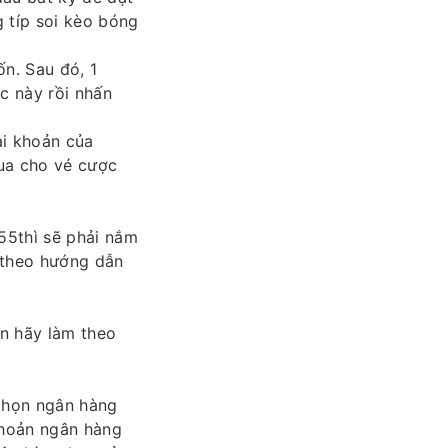
 típ soi kèo bóng
n. Sau đó, 1
c này rồi nhấn
ài khoản của
hua cho vé cược
55thì sẽ phải nắm
m theo hướng dẫn
ạn hãy làm theo
 Chọn ngân hàng
khoản ngân hàng