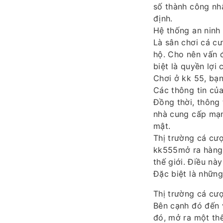
số thành công nh
định.
Hệ thống an ninh
Là sân chơi cá c
hộ. Cho nên vấn 
biệt là quyền lợi
Chơi ở kk 55, bạ
Các thông tin củ
Đồng thời, thông 
nhà cung cấp mạn
mật.
Thị trường cá cư
kk555mở ra hàng 
thế giới. Điều nà
Đặc biệt là những
Thị trường cá cư
Bên cạnh đó đến v
đó, mở ra một th