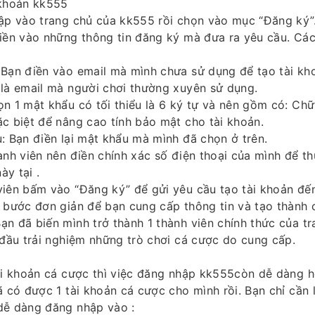
 khoản kk555
cập vào trang chủ của kk555 rồi chọn vào mục “Đăng ký”
iền vào những thông tin đăng ký mà đưa ra yêu cầu. Các 
 Bạn điền vào email mà mình chưa sử dụng để tạo tài kh
 là email mà người chơi thường xuyên sử dụng.
n 1 mật khẩu có tối thiểu là 6 ký tự và nên gồm có: Ch
c biệt để nâng cao tính bảo mật cho tài khoản.
: Bạn điền lại mật khẩu mà mình đã chọn ở trên.
ành viên nên điền chính xác số điện thoại của mình để th
ày tại .
iên bấm vào “Đăng ký” để gửi yêu cầu tạo tài khoản đến
3 bước đơn giản để bạn cung cấp thông tin và tạo thành 
ạn đã biến mình trở thành 1 thành viên chính thức của t
 đầu trải nghiệm những trò chơi cá cược do cung cấp.
ài khoản cá cược thì việc đăng nhập kk555còn dễ dàng hơ
ã có được 1 tài khoản cá cược cho mình rồi. Bạn chỉ cần
dễ dàng đăng nhập vào :