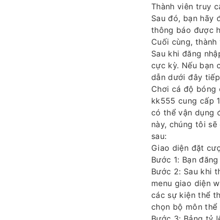
Thành viên truy 
Sau đó, bạn hãy 
thông báo được hi
Cuối cùng, thành
Sau khi đăng nhập
cực kỳ. Nếu bạn 
dẫn dưới đây tiếp
Chơi cá độ bóng 
kk555 cung cấp 1
có thể vận dụng 
này, chúng tôi s
sau:
Giao diện đặt cư
Bước 1: Bạn đăng
Bước 2: Sau khi 
menu giao diện we
các sự kiện thể t
chọn bộ môn thể 
Bước 3: Bảng tỷ l