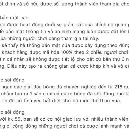
ất định và sở hữu được số lượng thành viên tham gia ch
 bảo mật cao
ược được hoạt động dưới sự giám sát của chính cơ quan 
đề bảo mật thông tin và an ninh mạng luôn được đặt lên
 của những người chơi đang tham gia tại này.
n sẽ thấy hệ thống bảo mật của được xây dựng theo đún
a khách hàng được mã hóa 100% theo 2 chiều người chơi 
tin cá nhân sẽ không được tiết lộ cho bất cứ bên thứ 3 n
g. Điều này tạo ra không gian cá cược khép kín và vô c
ợc sôi động
ngàn các giải đấu bóng đá chuyên nghiệp đến từ 216 qu
y nhằm tạo ra 1 sân chơi cá cược bóng đá sôi động cho t
 tín đồ có tình yêu bất diệt cho bộ môn thể thao vua.
ợc sôi động
ới kk 55, bạn sẽ có cơ hội giao lưu với nhiều thành viên
ế giới cộng đồng những người chơi cá cược lành mạnh và