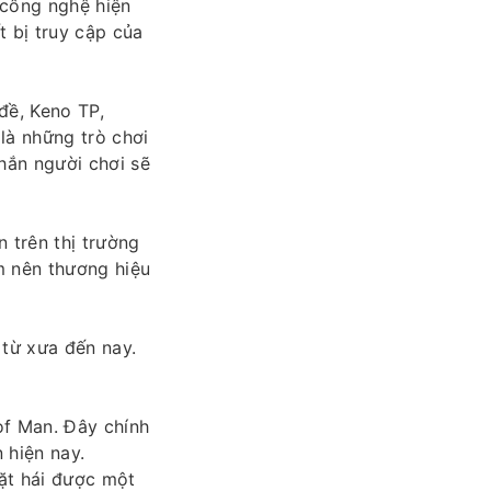
 công nghệ hiện
t bị truy cập của
đề, Keno TP,
à những trò chơi
hắn người chơi sẽ
 trên thị trường
m nên thương hiệu
 từ xưa đến nay.
of Man. Đây chính
 hiện nay.
gặt hái được một