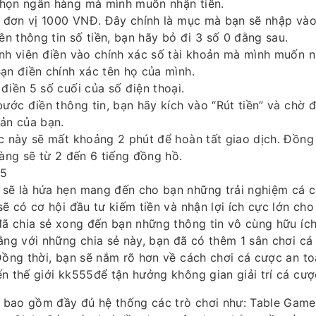
họn ngân hàng mà mình muốn nhận tiền.
o đơn vị 1000 VNĐ. Đây chính là mục mà bạn sẽ nhập vào
iền thông tin số tiền, bạn hãy bỏ đi 3 số 0 đằng sau.
nh viên điền vào chính xác số tài khoản mà mình muốn n
ạn điền chính xác tên họ của mình.
điền 5 số cuối của số điện thoại.
bước điền thông tin, bạn hãy kích vào “Rút tiền” và chờ đ
oản của bạn.
c này sẽ mất khoảng 2 phút để hoàn tất giao dịch. Đồng t
hàng sẽ từ 2 đến 6 tiếng đồng hồ.
55
sẽ là hứa hẹn mang đến cho bạn những trải nghiệm cá c
sẽ có cơ hội đầu tư kiếm tiền và nhận lợi ích cực lớn cho
đã chia sẻ xong đến bạn những thông tin vô cùng hữu íc
ằng với những chia sẻ này, bạn đã có thêm 1 sân chơi cá
Đồng thời, bạn sẽ nắm rõ hơn về cách chơi cá cược an toà
n thế giới kk555để tận hưởng không gian giải trí cá cượ
bao gồm đầy đủ hệ thống các trò chơi như: Table Gam