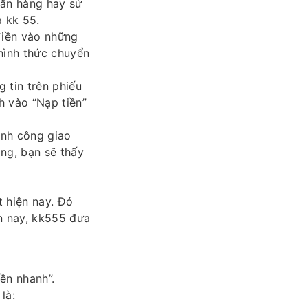
gân hàng hay sử
a kk 55.
điền vào những
hình thức chuyển
 tin trên phiếu
h vào “Nạp tiền”
ành công giao
ông, bạn sẽ thấy
 hiện nay. Đó
ện nay, kk555 đưa
ền nhanh”.
là: