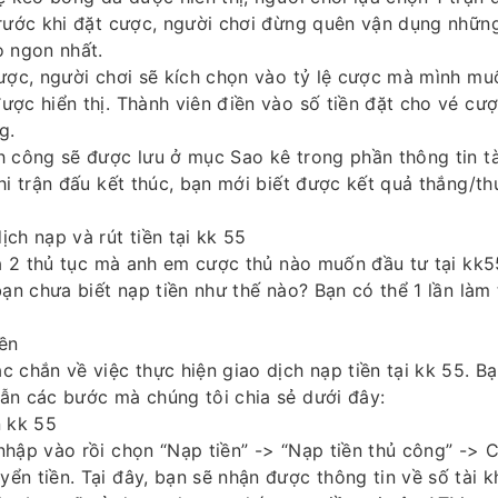
trước khi đặt cược, người chơi đừng quên vận dụng những
o ngon nhất.
ược, người chơi sẽ kích chọn vào tỷ lệ cược mà mình muố
ợc hiển thị. Thành viên điền vào số tiền đặt cho vé cượ
g.
h công sẽ được lưu ở mục Sao kê trong phần thông tin t
hi trận đấu kết thúc, bạn mới biết được kết quả thắng/t
ch nạp và rút tiền tại kk 55
là 2 thủ tục mà anh em cược thủ nào muốn đầu tư tại kk5
bạn chưa biết nạp tiền như thế nào? Bạn có thể 1 lần là
ền
 chắn về việc thực hiện giao dịch nạp tiền tại kk 55. B
ẫn các bước mà chúng tôi chia sẻ dưới đây:
n kk 55
nhập vào rồi chọn “Nạp tiền” -> “Nạp tiền thủ công” ->
ển tiền. Tại đây, bạn sẽ nhận được thông tin về số tài 