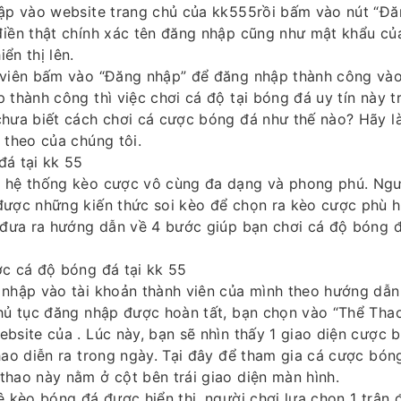
cập vào website trang chủ của kk555rồi bấm vào nút “Đă
điền thật chính xác tên đăng nhập cũng như mật khẩu c
ển thị lên.
 viên bấm vào “Đăng nhập” để đăng nhập thành công vào
 thành công thì việc chơi cá độ tại bóng đá uy tín này 
chưa biết cách chơi cá cược bóng đá như thế nào? Hãy 
 theo của chúng tôi.
đá tại kk 55
 hệ thống kèo cược vô cùng đa dạng và phong phú. Ngư
được những kiến thức soi kèo để chọn ra kèo cược phù 
ẽ đưa ra hướng dẫn về 4 bước giúp bạn chơi cá độ bóng 
ợc cá độ bóng đá tại kk 55
 nhập vào tài khoản thành viên của mình theo hướng dẫn 
thủ tục đăng nhập được hoàn tất, bạn chọn vào “Thể Thao
bsite của . Lúc này, bạn sẽ nhìn thấy 1 giao diện cược
hao diễn ra trong ngày. Tại đây để tham gia cá cược bón
thao này nằm ở cột bên trái giao diện màn hình.
ệ kèo bóng đá được hiển thị, người chơi lựa chọn 1 trận 