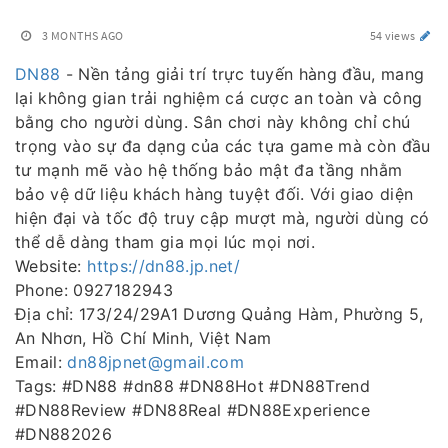
3 MONTHS AGO
54 views
DN88
- Nền tảng giải trí trực tuyến hàng đầu, mang
lại không gian trải nghiệm cá cược an toàn và công
bằng cho người dùng. Sân chơi này không chỉ chú
trọng vào sự đa dạng của các tựa game mà còn đầu
tư mạnh mẽ vào hệ thống bảo mật đa tầng nhằm
bảo vệ dữ liệu khách hàng tuyệt đối. Với giao diện
hiện đại và tốc độ truy cập mượt mà, người dùng có
thể dễ dàng tham gia mọi lúc mọi nơi.
Website:
https://dn88.jp.net/
Phone: 0927182943
Địa chỉ: 173/24/29A1 Dương Quảng Hàm, Phường 5,
An Nhơn, Hồ Chí Minh, Việt Nam
Email:
dn88jpnet@gmail.com
Tags: #DN88 #dn88 #DN88Hot #DN88Trend
#DN88Review #DN88Real #DN88Experience
#DN882026