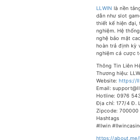
LLWIN
là nền tản
dẫn như slot game
thiết kế hiện đại
nghiệm. Hệ thống
nghệ bảo mật cao,
hoàn trả định kỳ
nghiệm cá cược t
Thông Tin Liên H
Thương hiệu: LL
Website:
https://l
Email: support@ll
Hotline: 0976 54
Địa chỉ: 177/4 Đ.
Zipcode: 700000
Hashtags
#llwin #llwincas
https://about.me/