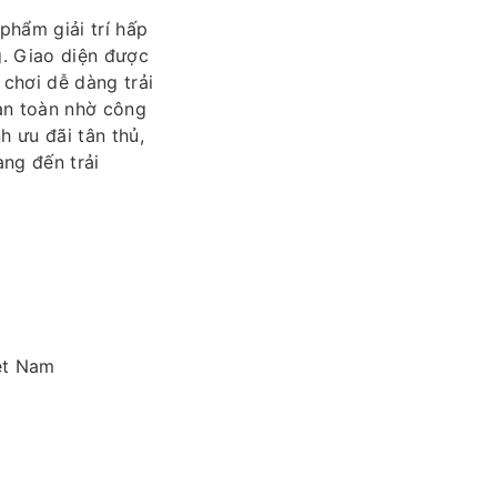
phẩm giải trí hấp
g. Giao diện được
 chơi dễ dàng trải
an toàn nhờ công
h ưu đãi tân thủ,
ng đến trải
iệt Nam