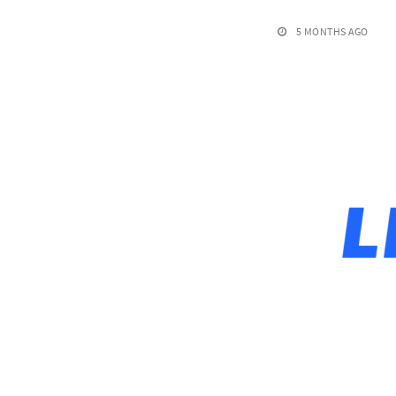
5 MONTHS AGO