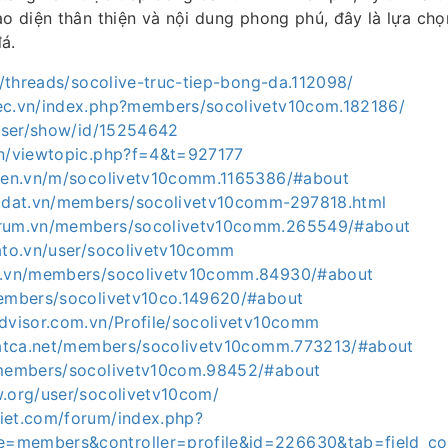
ao diện thân thiện và nội dung phong phú, đây là lựa chọ
á.
vn/threads/socolive-truc-tiep-bong-da.112098/
ec.vn/index.php?members/socolivetv10com.182186/
/user/show/id/15254642
vn/viewtopic.php?f=4&t=927177
vien.vn/m/socolivetv10comm.1165386/#about
hadat.vn/members/socolivetv10comm-297818.html
hrum.vn/members/socolivetv10comm.265549/#about
gato.vn/user/socolivetv10comm
4h.vn/members/socolivetv10comm.84930/#about
members/socolivetv10co.149620/#about
advisor.com.vn/Profile/socolivetv10comm
itatca.net/members/socolivetv10comm.773213/#about
/members/socolivetv10com.98452/#about
w.org/user/socolivetv10com/
iet.com/forum/index.php?
=members&controller=profile&id=226630&tab=field_cor