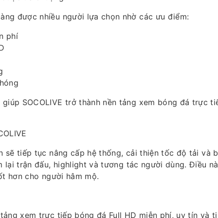
ng được nhiều người lựa chọn nhờ các ưu điểm:
n phí
HD
g
chóng
 giúp SOCOLIVE trở thành nền tảng xem bóng đá trực ti
OCOLIVE
sẽ tiếp tục nâng cấp hệ thống, cải thiện tốc độ tải và b
lại trận đấu, highlight và tương tác người dùng. Điều 
tốt hơn cho người hâm mộ.
ảng xem trực tiếp bóng đá Full HD miễn phí, uy tín và tiệ