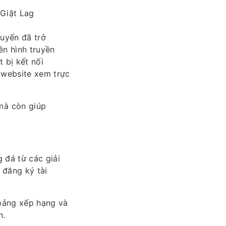
Giật Lag
tuyến đã trở
ền hình truyền
 bị kết nối
 website xem trực
mà còn giúp
 đá từ các giải
 đăng ký tài
 bảng xếp hạng và
n.