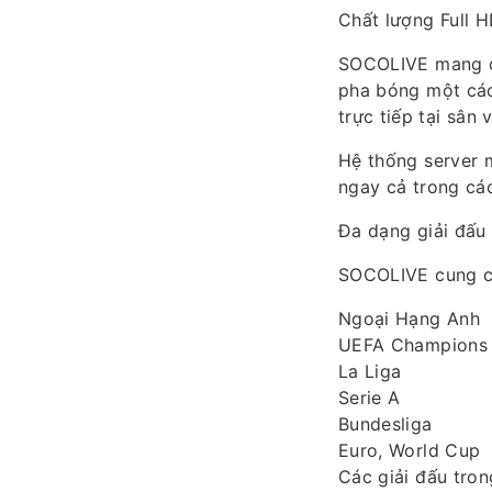
Chất lượng Full 
SOCOLIVE mang đế
pha bóng một các
trực tiếp tại sân 
Hệ thống server 
ngay cả trong các
Đa dạng giải đấu
SOCOLIVE cung cấp
Ngoại Hạng Anh
UEFA Champions
La Liga
Serie A
Bundesliga
Euro, World Cup
Các giải đấu tro