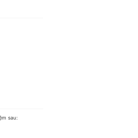
iệm sau:
ả