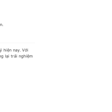
n.
 hiện nay. Với
g lại trải nghiệm