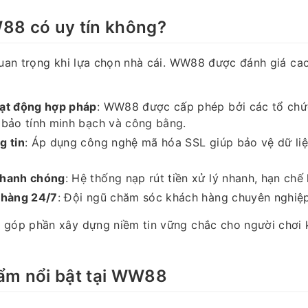
88 có uy tín không?
quan trọng khi lựa chọn nhà cái. WW88 được đánh giá ca
ạt động hợp pháp
: WW88 được cấp phép bởi các tổ chứ
 bảo tính minh bạch và công bằng.
g tin
: Áp dụng công nghệ mã hóa SSL giúp bảo vệ dữ li
nhanh chóng
: Hệ thống nạp rút tiền xử lý nhanh, hạn chế l
 hàng 24/7
: Đội ngũ chăm sóc khách hàng chuyên nghiệp, 
 góp phần xây dựng niềm tin vững chắc cho người chơi 
ẩm nổi bật tại WW88