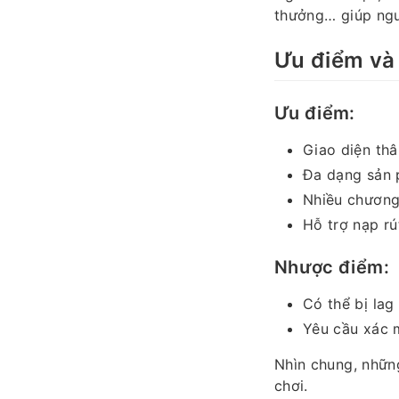
thưởng… giúp ngư
Ưu điểm và
Ưu điểm:
Giao diện thâ
Đa dạng sản p
Nhiều chương
Hỗ trợ nạp r
Nhược điểm:
Có thể bị lag
Yêu cầu xác m
Nhìn chung, nhữn
chơi.