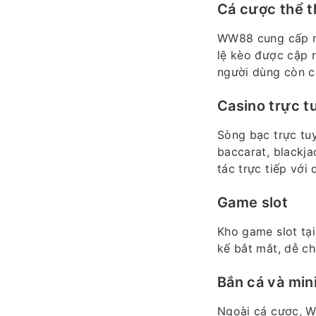
Cá cược thể t
WW88 cung cấp nh
lệ kèo được cập n
người dùng còn có
Casino trực t
Sòng bạc trực tu
baccarat, blackja
tác trực tiếp với
Game slot
Kho game slot tạ
kế bắt mắt, dễ ch
Bắn cá và min
Ngoài cá cược, W