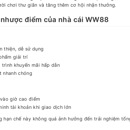
ời chơi thư giãn và tăng thêm cơ hội nhận thưởng.
 nhược điểm của nhà cái WW88
n thiện, dễ sử dụng
hẩm giải trí
 trình khuyến mãi hấp dẫn
út nhanh chóng
 vào giờ cao điểm
inh tài khoản khi giao dịch lớn
g hạn chế này không quá ảnh hưởng đến trải nghiệm tổn