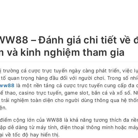
WW88 – Đánh giá chi tiết về đ
 và kinh nghiệm tham gia
ị trường cá cược trực tuyến ngày càng phát triển, việc 
u tố quan trọng hàng đầu đối với người chơi. Trong số nh
ww88
là một nền tảng cá cược trực tuyến cung cấp đa d
hể thao, casino trực tuyến, game slot, bắn cá và xổ số. 
 trải nghiệm toàn diện cho người dùng thông qua hệ thốn
ện.
điểm cộng lớn của WW88 là khả năng tương thích đa nề
cập dễ dàng từ máy tính, điện thoại thông minh hoặc má
i về tốc độ hay hiển thị.