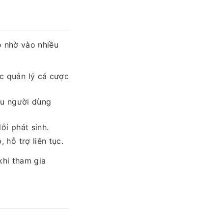
o nhờ vào nhiều
c quản lý cá cược
ệu người dùng
ỗi phát sinh.
hỗ trợ liên tục.
khi tham gia