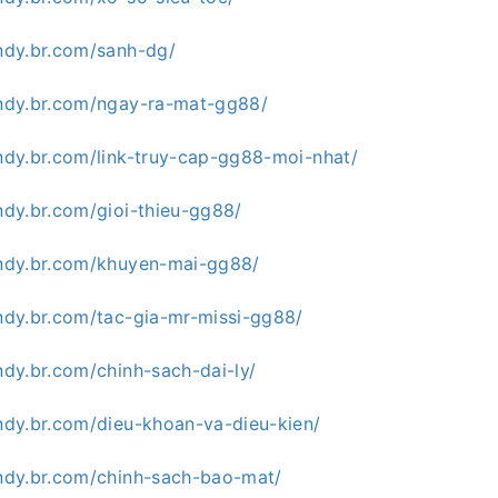
ndy.br.com/sanh-dg/
ndy.br.com/ngay-ra-mat-gg88/
dy.br.com/link-truy-cap-gg88-moi-nhat/
dy.br.com/gioi-thieu-gg88/
ndy.br.com/khuyen-mai-gg88/
dy.br.com/tac-gia-mr-missi-gg88/
dy.br.com/chinh-sach-dai-ly/
dy.br.com/dieu-khoan-va-dieu-kien/
dy.br.com/chinh-sach-bao-mat/