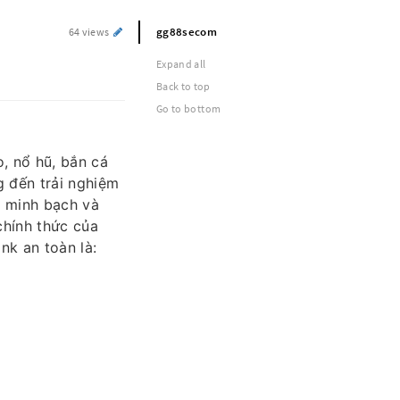
gg88secom
64 views
Expand all
Back to top
Go to bottom
o, nổ hũ, bắn cá
g đến trải nghiệm
h minh bạch và
chính thức của
nk an toàn là: