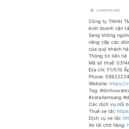
2 MONTHS AGO
Công ty TNHH 
kinh doanh vận tả
Sang không ngừng 
nâng cấp các dòn
của quý khách hà
Thông tin liên hệ
Mã số thuế: 031
Địa chỉ: F1/57d 
Phone: 0982222
Website:
https://
Tag: #dichvuvan
#xetailamsang #
Các dịch vụ nổi b
Thuê xe tải:
https
Dịch vụ xe tải:
ht
Xe tải chở hàng: