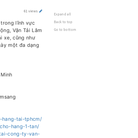
61 views
Expand all
Back to top
 trong lĩnh vực
động, Vận Tải Lâm
Go to bottom
i xe, cũng như
gày một đa dạng
 Minh
amsang
o-hang-tai-tphcm/
-cho-hang-1-tan/
tai-cong-ty-van-