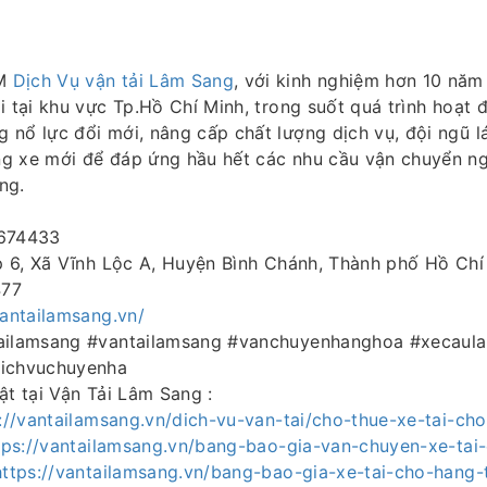
TM
Dịch Vụ vận tải Lâm Sang
, với kinh nghiệm hơn 10 năm
i tại khu vực Tp.Hồ Chí Minh, trong suốt quá trình hoạt 
nổ lực đổi mới, nâng cấp chất lượng dịch vụ, đội ngũ lá
g xe mới để đáp ứng hầu hết các nhu cầu vận chuyển n
ng.
4674433
Ấp 6, Xã Vĩnh Lộc A, Huyện Bình Chánh, Thành phố Hồ Chí
477
vantailamsang.vn/
tailamsang #vantailamsang #vanchuyenhanghoa #xecaul
dichvuchuyenha
ật tại Vận Tải Lâm Sang :
://vantailamsang.vn/dich-vu-van-tai/cho-thue-xe-tai-ch
tps://vantailamsang.vn/bang-bao-gia-van-chuyen-xe-tai
https://vantailamsang.vn/bang-bao-gia-xe-tai-cho-hang-