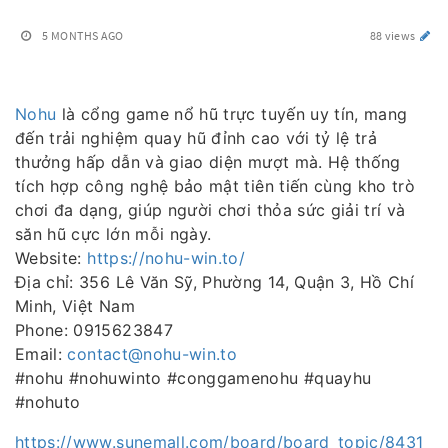
5 MONTHS AGO
88 views
Nohu
là cổng game nổ hũ trực tuyến uy tín, mang
đến trải nghiệm quay hũ đỉnh cao với tỷ lệ trả
thưởng hấp dẫn và giao diện mượt mà. Hệ thống
tích hợp công nghệ bảo mật tiên tiến cùng kho trò
chơi đa dạng, giúp người chơi thỏa sức giải trí và
săn hũ cực lớn mỗi ngày.
Website:
https://nohu-win.to/
Địa chỉ: 356 Lê Văn Sỹ, Phường 14, Quận 3, Hồ Chí
Minh, Việt Nam
Phone: 0915623847
Email:
contact@nohu-win.to
#nohu #nohuwinto #conggamenohu #quayhu
#nohuto
https://www.sunemall.com/board/board_topic/8431