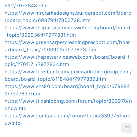
232/7977848.htm
https://www.mrclarksdesigns.builderspot.com/board
/board_topic/693794/7853728.htm
https://www.thepartyservicesweb.com/board/board
_topic/3929364/7977831.htm
https://www.greencarpetcleaningprescott.com/boar
d/board_topic/7203902/7977833.htm
https://www.thepetservicesweb.com/board/board_t
opic/2701171/7977834.htm
https://www.freedomteamapexmarketinggroup.com/
board/board_topic/8118484/7977835.htm
https://www.vhs80.com/board/board_topic/679882
3/7977837.htm
https://www.ttlxshipping.com/forum/topic/339970/n
ohuwinto
https://www.bonback.com/forum/topic/339975/noh
uwinto