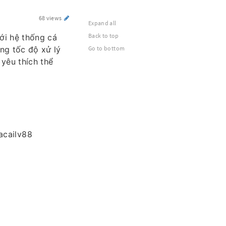
68 views
Expand all
Back to top
với hệ thống cá
ng tốc độ xử lý
Go to bottom
yêu thích thể
acailv88