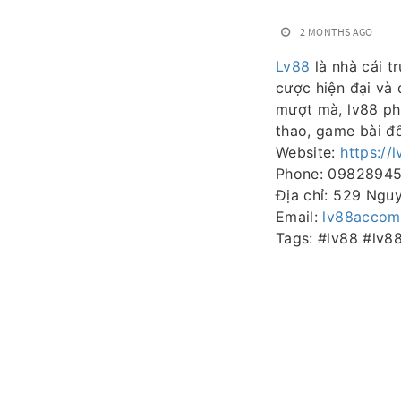
2 MONTHS AGO
Lv88
là nhà cái t
cược hiện đại và 
mượt mà, lv88 ph
thao, game bài đổ
Website:
https://
Phone: 0982894
Địa chỉ: 529 Ngu
Email:
lv88accom
Tags: #lv88 #lv