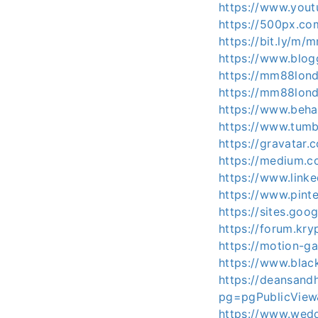
https://www.yo
https://500px.c
https://bit.ly/m
https://www.blo
https://mm88lon
https://mm88lond
https://www.beh
https://www.tum
https://gravata
https://medium.
https://www.link
https://www.pin
https://sites.go
https://forum.kr
https://motion-ga
https://www.bla
https://deansand
pg=pgPublicView
https://www.we