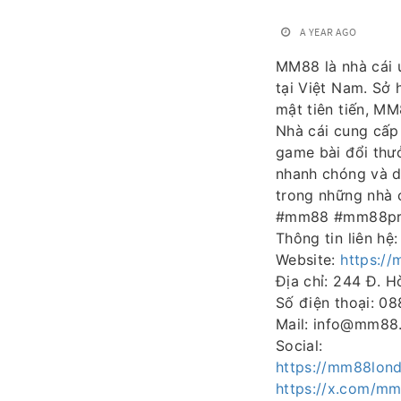
A YEAR AGO
MM88 là nhà cái 
tại Việt Nam. Sở 
mật tiên tiến, M
Nhà cái cung cấp 
game bài đổi thưở
nhanh chóng và d
trong những nhà 
#mm88 #mm88pro
Thông tin liên hệ:
Website:
https:/
Địa chỉ: 244 Đ. H
Số điện thoại: 0
Mail: info@mm88
Social:
https://mm88lon
https://x.com/m