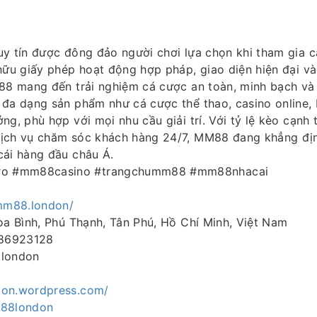
uy tín được đông đảo người chơi lựa chọn khi tham gia c
hữu giấy phép hoạt động hợp pháp, giao diện hiện đại v
M88 mang đến trải nghiệm cá cược an toàn, minh bạch và
đa dạng sản phẩm như cá cược thể thao, casino online, 
ng, phù hợp với mọi nhu cầu giải trí. Với tỷ lệ kèo cạnh t
ịch vụ chăm sóc khách hàng 24/7, MM88 đang khẳng định
cái hàng đầu châu Á.
 #mm88casino #trangchumm88 #mm88nhacai
/mm88.london/
òa Bình, Phú Thạnh, Tân Phú, Hồ Chí Minh, Việt Nam
886923128
.london
don.wordpress.com/
m88london