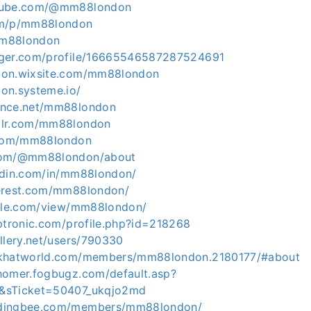
utube.com/@mm88london
om/p/mm88london
/mm88london
gger.com/profile/16665546587287524691
don.wixsite.com/mm88london
on.systeme.io/
ance.net/mm88london
blr.com/mm88london
r.com/mm88london
com/@mm88london/about
edin.com/in/mm88london/
terest.com/mm88london/
ogle.com/view/mm88london/
yptronic.com/profile.php?id=218268
llery.net/users/790330
ckhatworld.com/members/mm88london.2180177/#about
homer.fogbugz.com/default.asp?
&sTicket=50407_ukqjo2md
ddingbee.com/members/mm88london/