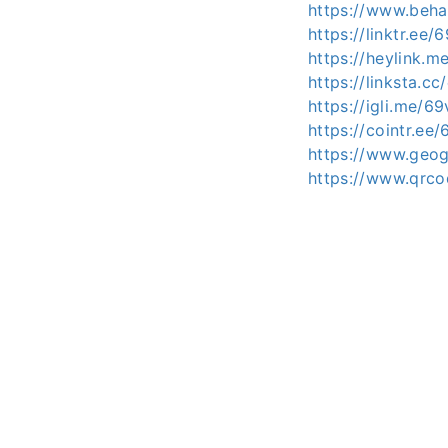
https://www.beha
https://linktr.ee/
https://heylink.m
https://linksta.c
https://igli.me/6
https://cointr.ee
https://www.geog
https://www.qrc