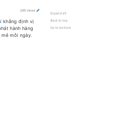
260 views
Expand all
Back to top
N
khẳng định vị
phát hành hàng
Go to bottom
i mẻ mỗi ngày.