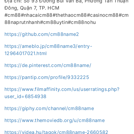
Địa chỉ: Số 93 Đường Bùi Văn Ba, Phường Tân Thuận
Đông, Quận 7, TP. HCM
#cm88#nhacaicm88#thethaocm88#casinocm88#cm
88naprutnhanh#cm88uytin#cm88nohu
https://github.com/cm88name2
https://ameblo.jp/cm88name3/entry-
12964017021.html
https://de.pinterest.com/cm88name/
https://pantip.com/profile/9332225
https://www.filmaffinity.com/us/userratings.php?
user_id=6854938
https://giphy.com/channel/cm88name
https://www.themoviedb.org/u/cm88name
https://videa.hu/tagok/cm88name-2660582