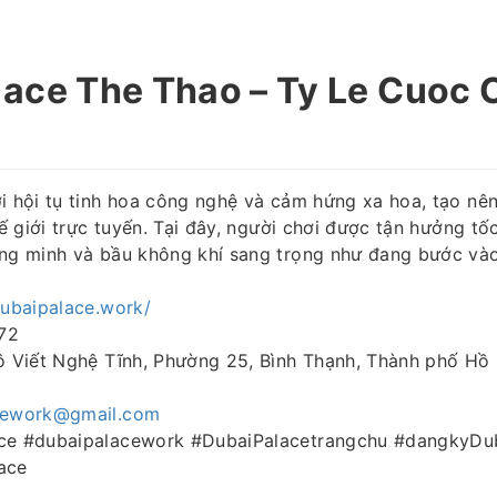
ace The Thao – Ty Le Cuoc 
i hội tụ tinh hoa công nghệ và cảm hứng xa hoa, tạo nên
thế giới trực tuyến. Tại đây, người chơi được tận hưởng t
ông minh và bầu không khí sang trọng như đang bước và
dubaipalace.work/
72
ô Viết Nghệ Tĩnh, Phường 25, Bình Thạnh, Thành phố Hồ 
cework@gmail.com
ace #dubaipalacework #DubaiPalacetrangchu #dangkyDu
ace