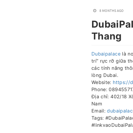
8 MONTHS AGO
DubaiPal
Thang
Dubaipalace
là nơ
trí” rực rỡ giữa 
các tính năng th
lòng Dubai.
Website:
https://
Phone: 08945571
Địa chỉ: 402/18 X
Nam
Email:
dubaipala
Tags: #DubaiPal
#linkvaoDubaiPal