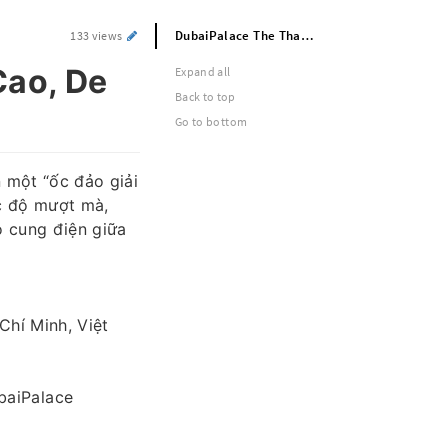
DubaiPalace The Thao – Ty Le Cuoc Cao, De Thang
133 views
Cao, De
Expand all
Back to top
Go to bottom
 một “ốc đảo giải
ốc độ mượt mà,
o cung điện giữa
Chí Minh, Việt
baiPalace