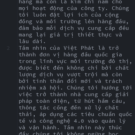
hàng mà còn là kim chỉ nam cho 
mọi hoạt động của công ty. Chúng 
tôi luôn đặt lợi ích của cộng 
đồng và môi trường lên hàng đầu, 
đảm bảo mỗi dịch vụ cung cấp đều 
mang lại giá trị thiết thực và 
lâu dài.
2
Tầm nhìn của Việt Phát là trở 
thành đơn vị hàng đầu quốc gia 
trong lĩnh vực môi trường đô thị, 
được biết đến không chỉ bởi chất 
lượng dịch vụ vượt trội mà còn 
bởi tinh thần đổi mới và trách 
nhiệm xã hội. Chúng tôi hướng tới 
việc trở thành nhà cung cấp giải 
pháp toàn diện, từ hút hầm cầu, 
thông tắc cống đến xử lý chất 
thải, áp dụng các tiêu chuẩn quốc 
tế và công nghệ 4.0 vào quản lý 
và vận hành. Tầm nhìn này thúc 
đẩy chúng tôi không ngừng học 