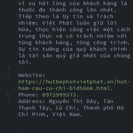
vì sự hài lòng của khách hàng là 
thước đo thành công lớn nhất. 
Tiếp theo là Uy tín và Trách 
nhiệm: Việt Phát luôn giữ lời 
hứa, thực hiện công việc một cách 
trung thực và có trách nhiệm với 
từng khách hàng, từng công trình. 
Sự tin tưởng của quý khách chính 
là tài sản quý giá nhất của chúng 
tôi.
4
5
Website: 
https://hutbephotvietphat.vn/hut-
ham-cau-cu-chi-bid5668.html
.
6
Phone: 
0972999373
.
7
Address: Nguyễn Thị Dây, Tân 
Thạnh Tây, Củ Chi, Thành phố Hồ 
Chí Minh, Việt Nam.