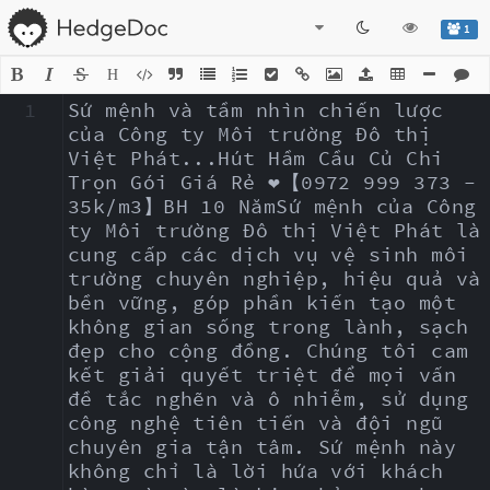
1
H
1
Sứ mệnh và tầm nhìn chiến lược 
của Công ty Môi trường Đô thị 
Việt Phát...Hút Hầm Cầu Củ Chi 
Trọn Gói Giá Rẻ ❤️【0972 999 373 - 
35k/m3】BH 10 NămSứ mệnh của Công 
ty Môi trường Đô thị Việt Phát là 
cung cấp các dịch vụ vệ sinh môi 
trường chuyên nghiệp, hiệu quả và 
bền vững, góp phần kiến tạo một 
không gian sống trong lành, sạch 
đẹp cho cộng đồng. Chúng tôi cam 
kết giải quyết triệt để mọi vấn 
đề tắc nghẽn và ô nhiễm, sử dụng 
công nghệ tiên tiến và đội ngũ 
chuyên gia tận tâm. Sứ mệnh này 
không chỉ là lời hứa với khách 