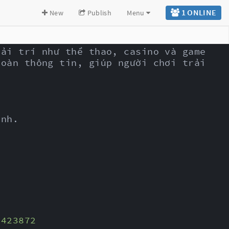
1 ONLINE
New
Publish
Menu
ải trí như thể thao, casino và game 
oàn thông tin, giúp người chơi trải 
.
inh. 
-423872